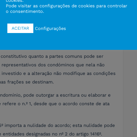
cookies.
Pode visitar as configurações de cookies para controlar
o consentimento.
o 1422º-A, o título constitutivo da propriedade
Configurações
ACEITAR
a pública ou por documento particular autenticado,
lo constitutivo quanto a partes comuns pode ser
s representativos dos condóminos que nela não
l investido e a alteração não modifique as condições
suas frações se destinam.
ndomínio, pode outorgar a escritura ou elaborar e
 refere o n.º 1, desde que o acordo conste de ata
15º importa a nulidade do acordo; esta nulidade pode
 entidades designadas no nº 2 do artigo 1416º.