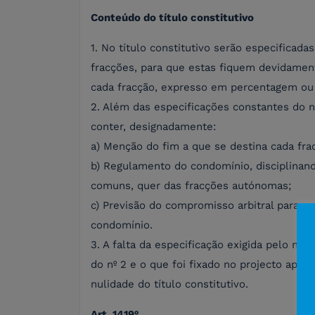
Conteúdo do título constitutivo
1. No título constitutivo serão especificada
fracções, para que estas fiquem devidamente
cada fracção, expresso em percentagem ou p
2. Além das especificações constantes do nú
conter, designadamente:
a) Menção do fim a que se destina cada fr
b) Regulamento do condomínio, disciplinand
comuns, quer das fracções autónomas;
c) Previsão do compromisso arbitral para a 
condomínio.
3. A falta da especificação exigida pelo nº 1
do nº 2 e o que foi fixado no projecto apr
nulidade do título constitutivo.
Art. 1419º