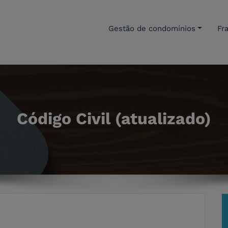
Gestão de condomínios
Fr
o de Condomínios CHARIB
 de gestão de condomínios CHARIB
Código Civil (atualizado)