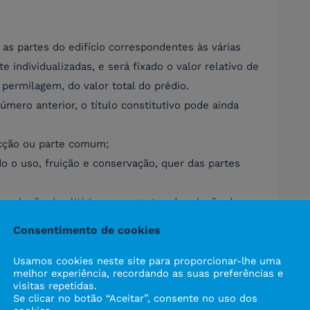
s as partes do edifício correspondentes às várias
 individualizadas, e será fixado o valor relativo de
ermilagem, do valor total do prédio.
mero anterior, o título constitutivo pode ainda
acção ou parte comum;
o o uso, fruição e conservação, quer das partes
resolução dos litígios emergentes da relação de
Consentimento de cookies
 e a não coincidência entre o fim referido na alínea a)
ovado pela entidade pública competente determinam a
Usamos cookies neste site para proporcionar-lhe uma
melhor experiência, recordando as suas preferências e
visitas repetidas.
Se clicar no botão “Aceitar”, consente no uso dos