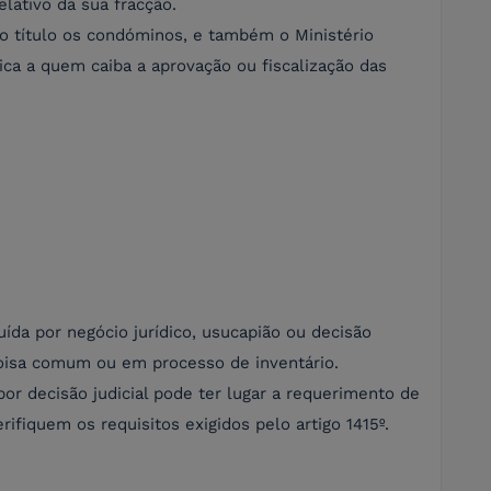
elativo da sua fracção.
do título os condóminos, e também o Ministério
ica a quem caiba a aprovação ou fiscalização das
uída por negócio jurídico, usucapião ou decisão
 coisa comum ou em processo de inventário.
por decisão judicial pode ter lugar a requerimento de
ifiquem os requisitos exigidos pelo artigo 1415º.