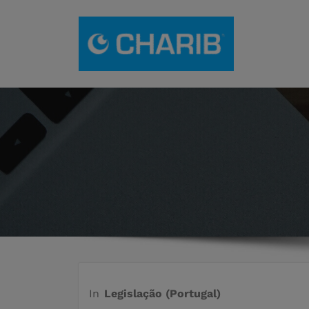
Saltar
para
o
Gestã
Franchising
conteúdo
In
Legislação (Portugal)