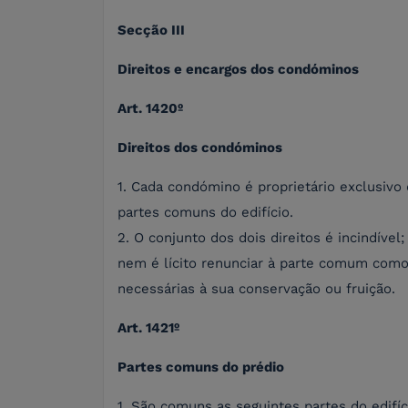
Secção III
Direitos e encargos dos condóminos
Art. 1420º
Direitos dos condóminos
1. Cada condómino é proprietário exclusivo
partes comuns do edifício.
2. O conjunto dos dois direitos é incindív
nem é lícito renunciar à parte comum com
necessárias à sua conservação ou fruição.
Art. 1421º
Partes comuns do prédio
1. São comuns as seguintes partes do edifíc