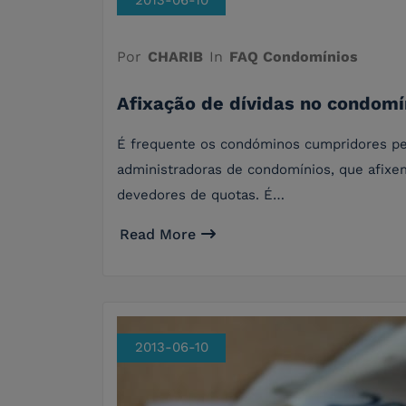
2013-06-10
Por
CHARIB
In
FAQ Condomínios
Afixação de dívidas no condomín
É frequente os condóminos cumpridores p
administradoras de condomínios, que afixe
devedores de quotas. É…
Read More
2013-06-10