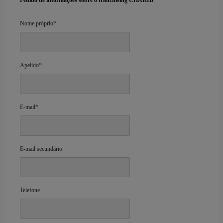
Pedido de informações sobre o franchising CHARIB
Nome próprio
*
Apelido
*
E-mail
*
E-mail secundário
Telefone