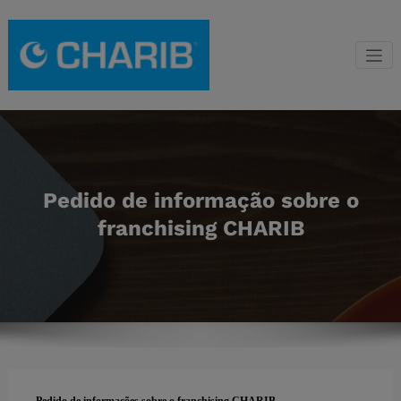
Saltar
para
o
Gestão de
Franchising de gestão
conteúdo
de condomínios CHARIB
Condomínio
CHARIB
Pedido de informação sobre o
franchising CHARIB