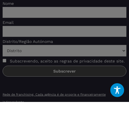
Nome
Email
Distrito/Região Autónoma
Subscrevendo, aceito as regras de privacidade deste site.
Rede de franchising. Cada agência é de proprie e financeiramente
independente.
Livro de reclamações eletrónico
|
Aviso
|
RAL