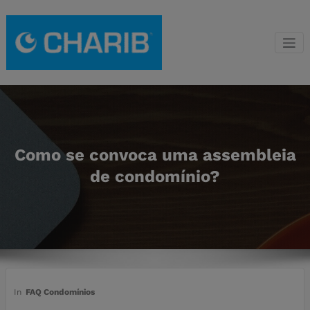
Saltar
para
o
Gestão de
Franchising de gestão
conteúdo
de condomínios CHARIB
Condomínio
CHARIB
Como se convoca uma assembleia
de condomínio?
In
FAQ Condomínios