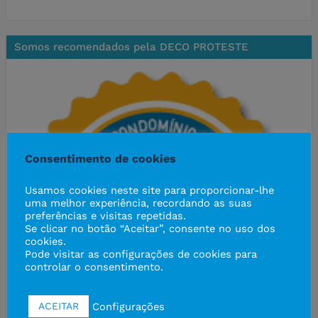
Somos recomendados pela DECO PROTESTE
Consentimento de cookies
Usamos cookies neste site para proporcionar-lhe
uma melhor experiência, recordando as suas
preferências e visitas repetidas.
Se clicar no botão “Aceitar”, consente no uso dos
cookies.
Pode visitar as configurações de cookies para
controlar o consentimento.
Configurações
ACEITAR