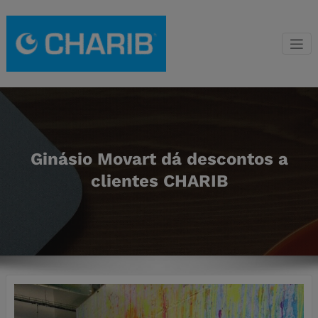
Saltar
para
o
Gestão de
Franchising de gestão
conteúdo
de condomínios CHARIB
Condomínio
CHARIB
Ginásio Movart dá descontos a
clientes CHARIB