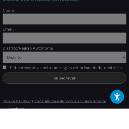
Nome
Email
Distrito/Região Autónoma
Subscrevendo, aceito as regras de privacidade deste site.
Rede de franchising. Cada agência é de proprie e financeiramente
independente.
Livro de reclamações eletrónico
|
Aviso
|
RAL