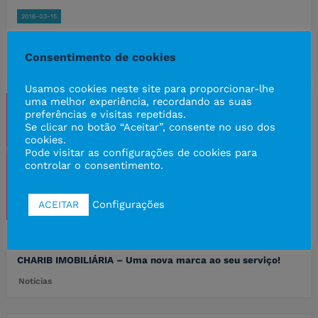
2016-03-15
Protocolo entre CHARIB e Quer Óculos
Consentimento de cookies
Notícias
Usamos cookies neste site para proporcionar-lhe
uma melhor experiência, recordando as suas
preferências e visitas repetidas.
Se clicar no botão “Aceitar”, consente no uso dos
cookies.
Pode visitar as configurações de cookies para
controlar o consentimento.
Configurações
ACEITAR
2014-10-03
CHARIB IMOBILIÁRIA – Uma nova marca ao seu serviço!
Notícias