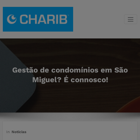
Saltar
para
o
Gestão de
Franchising de gestão
conteúdo
de condomínios CHARIB
Condomínio
CHARIB
Gestão de condomínios em São
Miguel? É connosco!
In
Notícias